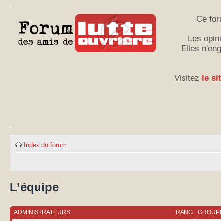
Ce for
Les opini
Elles n'en
Visitez
le si
Index du forum
L’équipe
ADMINISTRATEURS
RANG
GROUPE