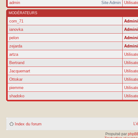
admin
Site Admin
Utilisat
MODÉRATEURS
com_71
Admini
ianovka
Admini
pelon
Admini
zejarda
Admini
artza
Utilisat
Bertrand
Utilisat
Jacquemart
Utilisat
Ottokar
Utilisat
piemme
Utilisat
shadoko
Utilisat
L’
Index du forum
Propulsé par
phpB