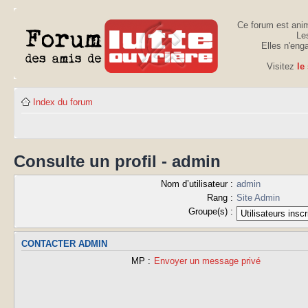
Ce forum est anim
Les
Elles n'eng
Visitez
le
Index du forum
Consulte un profil - admin
Nom d’utilisateur :
admin
Rang :
Site Admin
Groupe(s) :
CONTACTER ADMIN
MP :
Envoyer un message privé