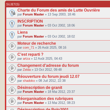
SUJET(S)
Charte du Forum des amis de Lutte Ouvrière
par
Forum Master
» 13 Sep 2003, 18:46
INSCRIPTION
par
Forum Master
» 03 Oct 2002, 18:06
Liens
par
Forum Master
» 03 Oct 2002, 18:02
Moteur de recherche
par
com_71
» 26 Août 2025, 08:16
C'est reparti ?
par
artza
» 12 Août 2025, 04:43
Changement d'adresse du forum
par
Zelda
» 13 Oct 2012, 09:48
Réouverture du forum jeudi 12.07
par
shadoko
» 08 Juil 2012, 22:38
Désinscription de granit
par
Forum Master
» 18 Mai 2012, 23:37
Réorganisation des rubriques
par
Forum Master
» 13 Mai 2012, 08:23
Désinscription de Polo2001