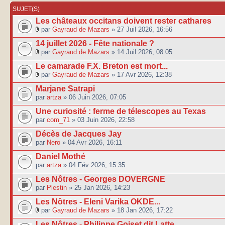
SUJET(S)
Les châteaux occitans doivent rester cathares
par
Gayraud de Mazars
» 27 Juil 2026, 16:56
14 juillet 2026 - Fête nationale ?
par
Gayraud de Mazars
» 14 Juil 2026, 08:05
Le camarade F.X. Breton est mort...
par
Gayraud de Mazars
» 17 Avr 2026, 12:38
Marjane Satrapi
par
artza
» 06 Juin 2026, 07:05
Une curiosité : ferme de télescopes au Texas
par
com_71
» 03 Juin 2026, 22:58
Décès de Jacques Jay
par
Nero
» 04 Avr 2026, 16:11
Daniel Mothé
par
artza
» 04 Fév 2026, 15:35
Les Nôtres - Georges DOVERGNE
par
Plestin
» 25 Jan 2026, 14:23
Les Nôtres - Eleni Varika OKDE...
par
Gayraud de Mazars
» 18 Jan 2026, 17:22
Les Nôtres - Philippe Goiset dit Latte.