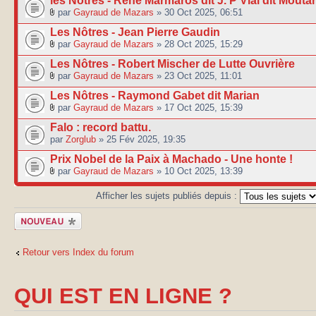
les Nôtres - René Marmaros dit J. P Vial dit Mouta
par
Gayraud de Mazars
» 30 Oct 2025, 06:51
Les Nôtres - Jean Pierre Gaudin
par
Gayraud de Mazars
» 28 Oct 2025, 15:29
Les Nôtres - Robert Mischer de Lutte Ouvrière
par
Gayraud de Mazars
» 23 Oct 2025, 11:01
Les Nôtres - Raymond Gabet dit Marian
par
Gayraud de Mazars
» 17 Oct 2025, 15:39
Falo : record battu.
par
Zorglub
» 25 Fév 2025, 19:35
Prix Nobel de la Paix à Machado - Une honte !
par
Gayraud de Mazars
» 10 Oct 2025, 13:39
Afficher les sujets publiés depuis :
Publier un
nouveau sujet
Retour vers Index du forum
QUI EST EN LIGNE ?