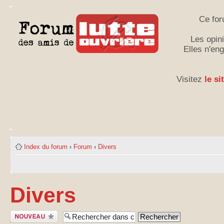
Ce for
Les opini
Elles n'en
Visitez
le si
Index du forum
‹
Forum
‹
Divers
Divers
Publier un
nouveau sujet