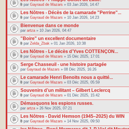
par
Gayraud de Mazars
» 03 Jan 2026, 14:47
Les Nôtres - Décès de la camarade "Perrine"...
par
Gayraud de Mazars
» 10 Jan 2026, 14:23
Bienvenue dans ce monde
par
artza
» 10 Jan 2026, 04:47
"Boire" un excellent documentaire
par
Zelda_Zbak
» 01 Jan 2026, 10:38
Les Nôtres - Le décès d’Yves COTTENÇON...
par
Gayraud de Mazars
» 15 Déc 2025, 17:01
Serge Chasseuil - une histoire partagée
par
Gayraud de Mazars
» 08 Déc 2025, 16:26
Le camarade Henri Benoits nous a quitté...
par
Gayraud de Mazars
» 03 Déc 2025, 05:59
Souvenirs d’un militant – Gilbert Leclercq
par
Gayraud de Mazars
» 01 Déc 2025, 15:42
Démasquons les espions russes.
par
artza
» 26 Nov 2025, 07:21
Les Nôtres - David Hemson (1945–2025) du WIN
par
Gayraud de Mazars
» 14 Nov 2025, 09:50