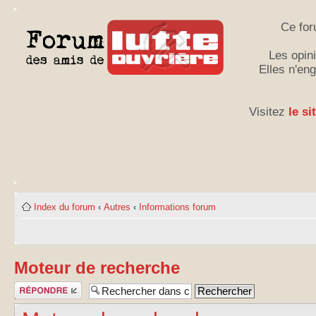
Ce for
Les opini
Elles n'en
Visitez
le si
Index du forum
‹
Autres
‹
Informations forum
Moteur de recherche
Publier une
réponse