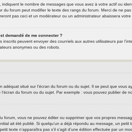
, indiquent le nombre de messages que vous avez à votre actif ou ident
eur du forum peut modifier le texte des rangs du forum. Merci de ne p
reront pas ceci et un modérateur ou un administrateur abaissera vot
 m’est demandé de me connecter ?
teurs inscrits peuvent envoyer des courriels aux autres utilisateurs par l’
isateurs anonymes ou des robots.
n adéquat situé sur l’écran du forum ou du sujet. Il se peut que vous a
e l’écran du forum ou du sujet. Par exemple : vous pouvez publier de n
u forum, vous ne pouvez éditer ou supprimer que vos propres message
nitial ait été publié. Si quelqu’un a déjà répondu au message, un peti
 petit texte n’apparaîtra pas s’il s’agit d’une édition effectuée par un m