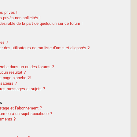
s privés !
privés non sollicités !
ndésirable de la part de quelqu’un sur ce forum !
rés ?
 des utilisateurs de ma liste d’amis et d’ignorés ?
erche dans un ou des forums ?
cun résultat ?
e page blanche ?!
isateurs ?
res messages et sujets ?
s
netage et l’abonnement ?
um ou à un sujet spécifique ?
nements ?