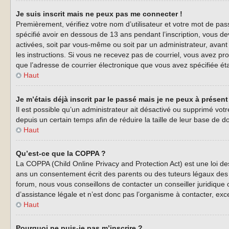
Je suis inscrit mais ne peux pas me connecter !
Premièrement, vérifiez votre nom d’utilisateur et votre mot de pas
spécifié avoir en dessous de 13 ans pendant l’inscription, vous de
activées, soit par vous-même ou soit par un administrateur, avant q
les instructions. Si vous ne recevez pas de courriel, vous avez pro
que l’adresse de courrier électronique que vous avez spécifiée éta
Haut
Je m’étais déjà inscrit par le passé mais je ne peux à présen
Il est possible qu’un administrateur ait désactivé ou supprimé vo
depuis un certain temps afin de réduire la taille de leur base de d
Haut
Qu’est-ce que la COPPA ?
La COPPA (Child Online Privacy and Protection Act) est une loi d
ans un consentement écrit des parents ou des tuteurs légaux des 
forum, nous vous conseillons de contacter un conseiller juridique
d’assistance légale et n’est donc pas l’organisme à contacter, exc
Haut
Pourquoi ne puis-je pas m’inscrire ?