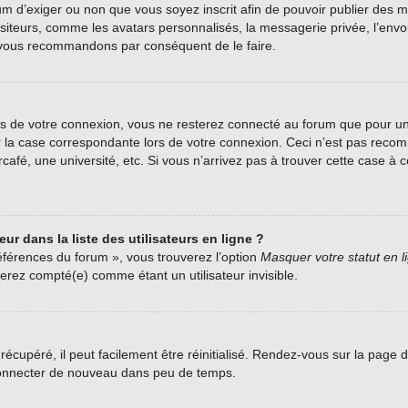
forum d’exiger ou non que vous soyez inscrit afin de pouvoir publier de
siteurs, comme les avatars personnalisés, la messagerie privée, l’envoi 
us vous recommandons par conséquent de le faire.
s de votre connexion, vous ne resterez connecté au forum que pour une
her la case correspondante lors de votre connexion. Ceci n’est pas rec
fé, une université, etc. Si vous n’arrivez pas à trouver cette case à co
r dans la liste des utilisateurs en ligne ?
éférences du forum », vous trouverez l’option
Masquer votre statut en l
rez compté(e) comme étant un utilisateur invisible.
écupéré, il peut facilement être réinitialisé. Rendez-vous sur la page 
 connecter de nouveau dans peu de temps.