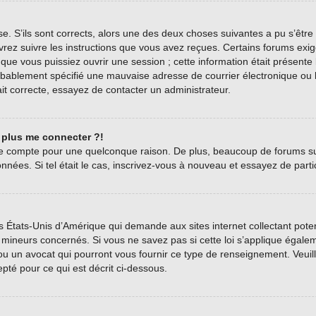
se. S’ils sont corrects, alors une des deux choses suivantes a pu s’être
vrez suivre les instructions que vous avez reçues. Certains forums exig
ue vous puissiez ouvrir une session ; cette information était présente l
bablement spécifié une mauvaise adresse de courrier électronique ou le c
it correcte, essayez de contacter un administrateur.
t plus me connecter ?!
tre compte pour une quelconque raison. De plus, beaucoup de forums sup
onnées. Si tel était le cas, inscrivez-vous à nouveau et essayez de part
es États-Unis d’Amérique qui demande aux sites internet collectant pot
mineurs concernés. Si vous ne savez pas si cette loi s’applique égale
 ou un avocat qui pourront vous fournir ce type de renseignement. Veui
epté pour ce qui est décrit ci-dessous.