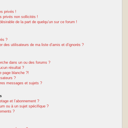
s privés !
privés non sollicités !
ndésirable de la part de quelqu’un sur ce forum !
rés ?
 des utilisateurs de ma liste d’amis et d’ignorés ?
erche dans un ou des forums ?
cun résultat ?
e page blanche ?!
isateurs ?
res messages et sujets ?
s
netage et l’abonnement ?
um ou à un sujet spécifique ?
nements ?