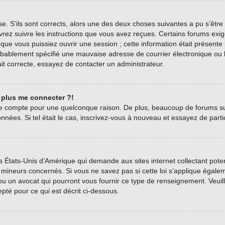
se. S’ils sont corrects, alors une des deux choses suivantes a pu s’être
vrez suivre les instructions que vous avez reçues. Certains forums exig
ue vous puissiez ouvrir une session ; cette information était présente l
bablement spécifié une mauvaise adresse de courrier électronique ou le c
it correcte, essayez de contacter un administrateur.
t plus me connecter ?!
tre compte pour une quelconque raison. De plus, beaucoup de forums sup
onnées. Si tel était le cas, inscrivez-vous à nouveau et essayez de part
es États-Unis d’Amérique qui demande aux sites internet collectant pot
mineurs concernés. Si vous ne savez pas si cette loi s’applique égale
 ou un avocat qui pourront vous fournir ce type de renseignement. Veui
epté pour ce qui est décrit ci-dessous.