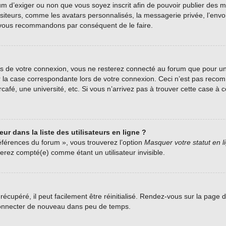
forum d’exiger ou non que vous soyez inscrit afin de pouvoir publier de
siteurs, comme les avatars personnalisés, la messagerie privée, l’envoi 
us vous recommandons par conséquent de le faire.
s de votre connexion, vous ne resterez connecté au forum que pour une
her la case correspondante lors de votre connexion. Ceci n’est pas rec
fé, une université, etc. Si vous n’arrivez pas à trouver cette case à co
r dans la liste des utilisateurs en ligne ?
éférences du forum », vous trouverez l’option
Masquer votre statut en l
rez compté(e) comme étant un utilisateur invisible.
écupéré, il peut facilement être réinitialisé. Rendez-vous sur la page 
 connecter de nouveau dans peu de temps.