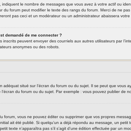
, indiquent le nombre de messages que vous avez à votre actif ou ident
eur du forum peut modifier le texte des rangs du forum. Merci de ne p
reront pas ceci et un modérateur ou un administrateur abaissera vot
 m’est demandé de me connecter ?
teurs inscrits peuvent envoyer des courriels aux autres utilisateurs par l’
isateurs anonymes ou des robots.
n adéquat situé sur l’écran du forum ou du sujet. Il se peut que vous a
e l’écran du forum ou du sujet. Par exemple : vous pouvez publier de n
u forum, vous ne pouvez éditer ou supprimer que vos propres message
nitial ait été publié. Si quelqu’un a déjà répondu au message, un peti
 petit texte n’apparaîtra pas s’il s’agit d’une édition effectuée par un m