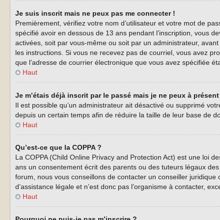
Je suis inscrit mais ne peux pas me connecter !
Premièrement, vérifiez votre nom d’utilisateur et votre mot de pas
spécifié avoir en dessous de 13 ans pendant l’inscription, vous de
activées, soit par vous-même ou soit par un administrateur, avant q
les instructions. Si vous ne recevez pas de courriel, vous avez pro
que l’adresse de courrier électronique que vous avez spécifiée éta
Haut
Je m’étais déjà inscrit par le passé mais je ne peux à présen
Il est possible qu’un administrateur ait désactivé ou supprimé vo
depuis un certain temps afin de réduire la taille de leur base de d
Haut
Qu’est-ce que la COPPA ?
La COPPA (Child Online Privacy and Protection Act) est une loi d
ans un consentement écrit des parents ou des tuteurs légaux des 
forum, nous vous conseillons de contacter un conseiller juridique
d’assistance légale et n’est donc pas l’organisme à contacter, exc
Haut
Pourquoi ne puis-je pas m’inscrire ?