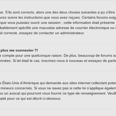
se. S’ils sont corrects, alors une des deux choses suivantes a pu s’être
vrez suivre les instructions que vous avez reçues. Certains forums exig
ue vous puissiez ouvrir une session ; cette information était présente l
bablement spécifié une mauvaise adresse de courrier électronique ou le c
it correcte, essayez de contacter un administrateur.
t plus me connecter ?!
tre compte pour une quelconque raison. De plus, beaucoup de forums sup
onnées. Si tel était le cas, inscrivez-vous à nouveau et essayez de part
es États-Unis d’Amérique qui demande aux sites internet collectant pot
mineurs concernés. Si vous ne savez pas si cette loi s’applique égale
 ou un avocat qui pourront vous fournir ce type de renseignement. Veui
epté pour ce qui est décrit ci-dessous.