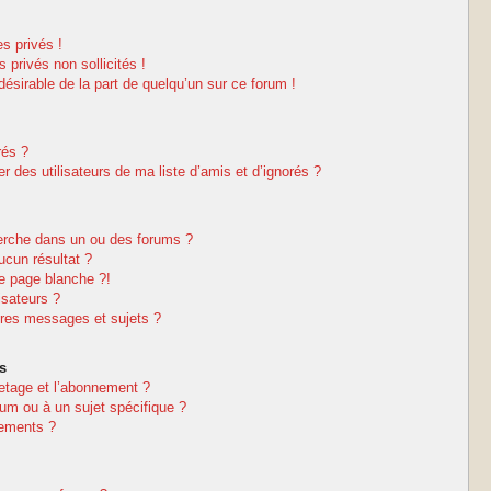
s privés !
privés non sollicités !
ndésirable de la part de quelqu’un sur ce forum !
rés ?
 des utilisateurs de ma liste d’amis et d’ignorés ?
erche dans un ou des forums ?
cun résultat ?
e page blanche ?!
isateurs ?
res messages et sujets ?
s
netage et l’abonnement ?
um ou à un sujet spécifique ?
nements ?