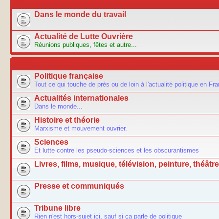
ACTU
Dans le monde du travail
Actualité de Lutte Ouvrière
Réunions publiques, fêtes et autre...
FORUM
Politique française
Tout ce qui touche de près ou de loin à l'actualité politique en Fr
Actualités internationales
Dans le monde...
Histoire et théorie
Marxisme et mouvement ouvrier.
Sciences
Et lutte contre les pseudo-sciences et les obscurantismes
Livres, films, musique, télévision, peinture, théâtre.
Presse et communiqués
Tribune libre
Rien n'est hors-sujet ici, sauf si ça parle de politique