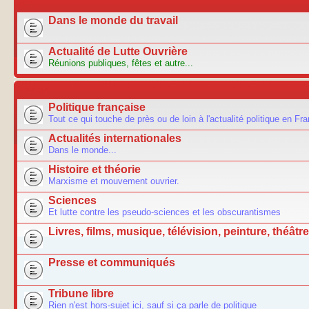
ACTU
Dans le monde du travail
Actualité de Lutte Ouvrière
Réunions publiques, fêtes et autre...
FORUM
Politique française
Tout ce qui touche de près ou de loin à l'actualité politique en Fr
Actualités internationales
Dans le monde...
Histoire et théorie
Marxisme et mouvement ouvrier.
Sciences
Et lutte contre les pseudo-sciences et les obscurantismes
Livres, films, musique, télévision, peinture, théâtre.
Presse et communiqués
Tribune libre
Rien n'est hors-sujet ici, sauf si ça parle de politique