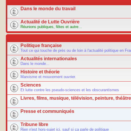
ACTU
Dans le monde du travail
Actualité de Lutte Ouvrière
Réunions publiques, fêtes et autre...
FORUM
Politique française
Tout ce qui touche de près ou de loin à l'actualité politique en Fr
Actualités internationales
Dans le monde...
Histoire et théorie
Marxisme et mouvement ouvrier.
Sciences
Et lutte contre les pseudo-sciences et les obscurantismes
Livres, films, musique, télévision, peinture, théâtre.
Presse et communiqués
Tribune libre
Rien n'est hors-sujet ici, sauf si ça parle de politique