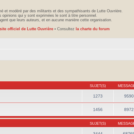
é et modéré par des militants et des sympathisants de Lutte Ouvrière.
 opinions qui y sont exprimées le sont à titre personnel.
agent que leurs auteurs, et en aucune manière cette organisation.
 site officiel de Lutte Ouvrière
• Consultez
la charte du forum
SUJET(S)
MESSAGE
1273
9590
1456
8972
SUJET(S)
MESSAGE
3444
6876