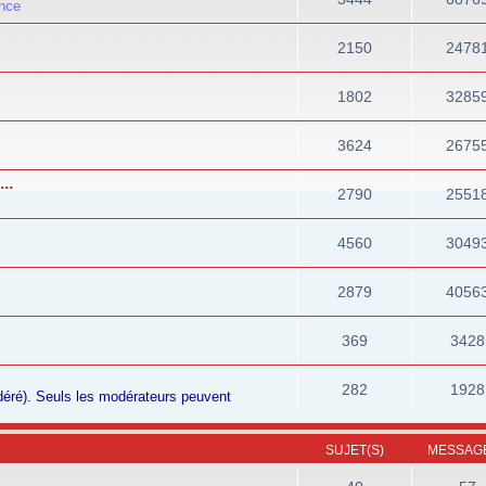
ance
2150
2478
1802
3285
3624
2675
..
2790
2551
4560
3049
2879
4056
369
3428
282
1928
odéré). Seuls les modérateurs peuvent
SUJET(S)
MESSAGE