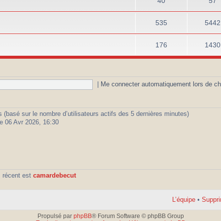
40
57
535
5442
176
1430
|
Me connecter automatiquement lors de ch
ités (basé sur le nombre d’utilisateurs actifs des 5 dernières minutes)
e 06 Avr 2026, 16:30
 récent est
camardebecut
L’équipe
•
Suppri
Propulsé par
phpBB
® Forum Software © phpBB Group