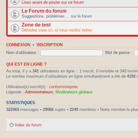
Lisez avant de poster sur ce forum
Le Forum du forum
Suggestions, problèmes ... sur le forum
Zone de test
Défoulez vous ici, si vous voulez tester
CONNEXION
•
INSCRIPTION
Nom d’utilisateur :
Mot de passe :
QUI EST EN LIGNE ?
Au total, il y a
341
utilisateurs en ligne :: 1 inscrit, 0 invisible et 340 inv
Le nombre maximum d’utilisateurs en ligne simultanément a été de
4192
l
Utilisateur(s) inscrit(s) :
conformistepote
Légende :
Administrateurs
,
Modérateurs globaux
STATISTIQUES
322065
messages •
29066
sujets •
2249
membres • Notre membre le plus
Index du forum