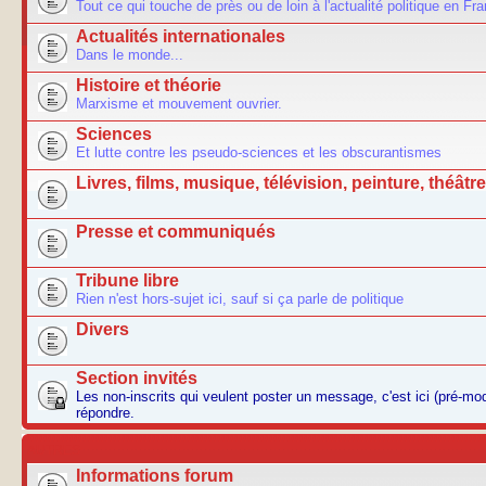
Tout ce qui touche de près ou de loin à l'actualité politique en Fr
Actualités internationales
Dans le monde...
Histoire et théorie
Marxisme et mouvement ouvrier.
Sciences
Et lutte contre les pseudo-sciences et les obscurantismes
Livres, films, musique, télévision, peinture, théâtre.
Presse et communiqués
Tribune libre
Rien n'est hors-sujet ici, sauf si ça parle de politique
Divers
Section invités
Les non-inscrits qui veulent poster un message, c'est ici (pré-m
répondre.
AUTRES
Informations forum