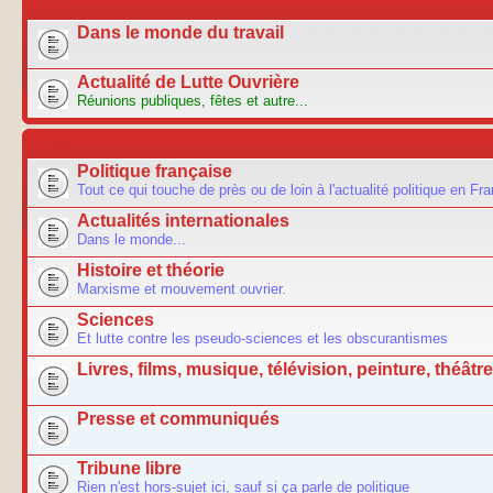
ACTU
Dans le monde du travail
Actualité de Lutte Ouvrière
Réunions publiques, fêtes et autre...
FORUM
Politique française
Tout ce qui touche de près ou de loin à l'actualité politique en Fr
Actualités internationales
Dans le monde...
Histoire et théorie
Marxisme et mouvement ouvrier.
Sciences
Et lutte contre les pseudo-sciences et les obscurantismes
Livres, films, musique, télévision, peinture, théâtre.
Presse et communiqués
Tribune libre
Rien n'est hors-sujet ici, sauf si ça parle de politique