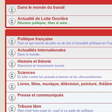
ACTU
Dans le monde du travail
Actualité de Lutte Ouvrière
Réunions publiques, fêtes et autre...
FORUM
Politique française
Tout ce qui touche de près ou de loin à l'actualité politique en Fr
Actualités internationales
Dans le monde...
Histoire et théorie
Marxisme et mouvement ouvrier.
Sciences
Et lutte contre les pseudo-sciences et les obscurantismes
Livres, films, musique, télévision, peinture, théâtre.
Presse et communiqués
Tribune libre
Rien n'est hors-sujet ici, sauf si ça parle de politique