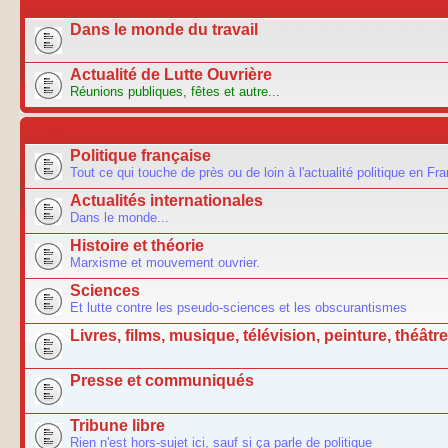
ACTU
Dans le monde du travail
Actualité de Lutte Ouvrière
Réunions publiques, fêtes et autre...
FORUM
Politique française
Tout ce qui touche de près ou de loin à l'actualité politique en Fr
Actualités internationales
Dans le monde...
Histoire et théorie
Marxisme et mouvement ouvrier.
Sciences
Et lutte contre les pseudo-sciences et les obscurantismes
Livres, films, musique, télévision, peinture, théâtre.
Presse et communiqués
Tribune libre
Rien n'est hors-sujet ici, sauf si ça parle de politique