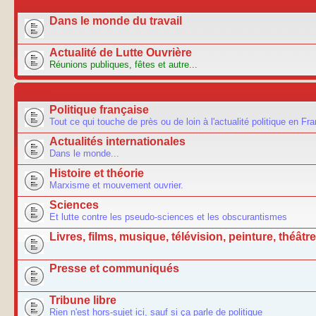
ACTU
Dans le monde du travail
Actualité de Lutte Ouvrière
Réunions publiques, fêtes et autre...
FORUM
Politique française
Tout ce qui touche de près ou de loin à l'actualité politique en Fr
Actualités internationales
Dans le monde...
Histoire et théorie
Marxisme et mouvement ouvrier.
Sciences
Et lutte contre les pseudo-sciences et les obscurantismes
Livres, films, musique, télévision, peinture, théâtre.
Presse et communiqués
Tribune libre
Rien n'est hors-sujet ici, sauf si ça parle de politique