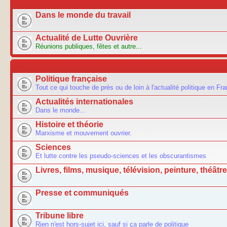
ACTU
Dans le monde du travail
Actualité de Lutte Ouvrière
Réunions publiques, fêtes et autre...
FORUM
Politique française
Tout ce qui touche de près ou de loin à l'actualité politique en Fr
Actualités internationales
Dans le monde...
Histoire et théorie
Marxisme et mouvement ouvrier.
Sciences
Et lutte contre les pseudo-sciences et les obscurantismes
Livres, films, musique, télévision, peinture, théâtre.
Presse et communiqués
Tribune libre
Rien n'est hors-sujet ici, sauf si ça parle de politique