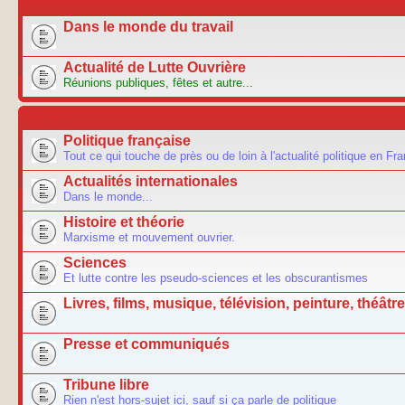
ACTU
Dans le monde du travail
Actualité de Lutte Ouvrière
Réunions publiques, fêtes et autre...
FORUM
Politique française
Tout ce qui touche de près ou de loin à l'actualité politique en Fr
Actualités internationales
Dans le monde...
Histoire et théorie
Marxisme et mouvement ouvrier.
Sciences
Et lutte contre les pseudo-sciences et les obscurantismes
Livres, films, musique, télévision, peinture, théâtre.
Presse et communiqués
Tribune libre
Rien n'est hors-sujet ici, sauf si ça parle de politique