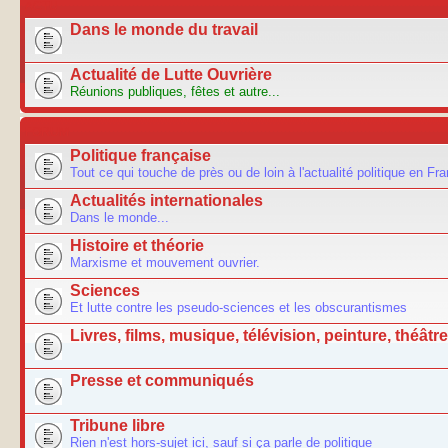
ACTU
Dans le monde du travail
Actualité de Lutte Ouvrière
Réunions publiques, fêtes et autre...
FORUM
Politique française
Tout ce qui touche de près ou de loin à l'actualité politique en Fr
Actualités internationales
Dans le monde...
Histoire et théorie
Marxisme et mouvement ouvrier.
Sciences
Et lutte contre les pseudo-sciences et les obscurantismes
Livres, films, musique, télévision, peinture, théâtre.
Presse et communiqués
Tribune libre
Rien n'est hors-sujet ici, sauf si ça parle de politique