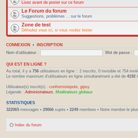
Lisez avant de poster sur ce forum
Le Forum du forum
Suggestions, problèmes ... sur le forum
Zone de test
Défoulez vous ici, si vous voulez tester
CONNEXION
•
INSCRIPTION
Nom d’utilisateur :
Mot de passe :
QUI EST EN LIGNE ?
Au total, il y a
756
utilisateurs en ligne :: 2 inscrits, 0 invisible et 754 in
Le nombre maximum d’utilisateurs en ligne simultanément a été de
4192
l
Utilisateur(s) inscrit(s) :
conformistepote
,
gipsy
Légende :
Administrateurs
,
Modérateurs globaux
STATISTIQUES
322065
messages •
29066
sujets •
2249
membres • Notre membre le plus
Index du forum