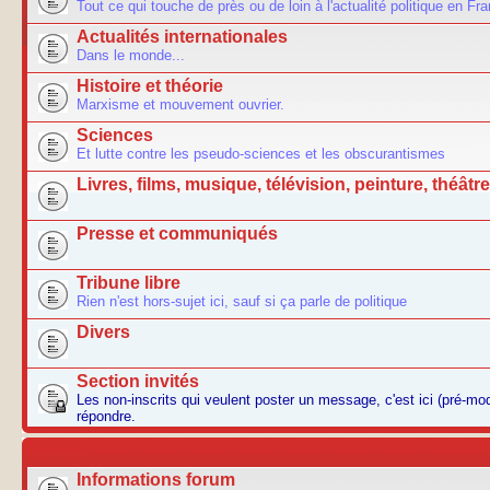
Tout ce qui touche de près ou de loin à l'actualité politique en Fr
Actualités internationales
Dans le monde...
Histoire et théorie
Marxisme et mouvement ouvrier.
Sciences
Et lutte contre les pseudo-sciences et les obscurantismes
Livres, films, musique, télévision, peinture, théâtre.
Presse et communiqués
Tribune libre
Rien n'est hors-sujet ici, sauf si ça parle de politique
Divers
Section invités
Les non-inscrits qui veulent poster un message, c'est ici (pré-m
répondre.
AUTRES
Informations forum