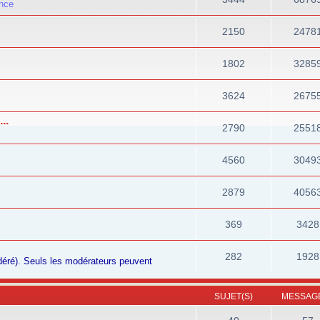
ance
2150
2478
1802
3285
3624
2675
..
2790
2551
4560
3049
2879
4056
369
3428
282
1928
odéré). Seuls les modérateurs peuvent
SUJET(S)
MESSAGE