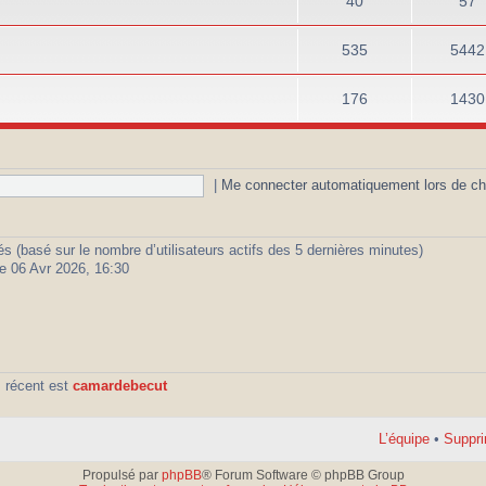
40
57
535
5442
176
1430
|
Me connecter automatiquement lors de ch
vités (basé sur le nombre d’utilisateurs actifs des 5 dernières minutes)
e 06 Avr 2026, 16:30
 récent est
camardebecut
L’équipe
•
Suppri
Propulsé par
phpBB
® Forum Software © phpBB Group