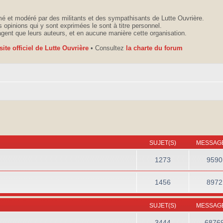
é et modéré par des militants et des sympathisants de Lutte Ouvrière.
 opinions qui y sont exprimées le sont à titre personnel.
agent que leurs auteurs, et en aucune manière cette organisation.
 site officiel de Lutte Ouvrière
• Consultez
la charte du forum
SUJET(S)
MESSAGE
1273
9590
1456
8972
SUJET(S)
MESSAGE
3444
6876