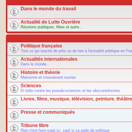
ACTU
Dans le monde du travail
Actualité de Lutte Ouvrière
Réunions publiques, fêtes et autre...
FORUM
Politique française
Tout ce qui touche de près ou de loin à l'actualité politique en Fr
Actualités internationales
Dans le monde...
Histoire et théorie
Marxisme et mouvement ouvrier.
Sciences
Et lutte contre les pseudo-sciences et les obscurantismes
Livres, films, musique, télévision, peinture, théâtre.
Presse et communiqués
Tribune libre
Rien n'est hors-sujet ici, sauf si ça parle de politique