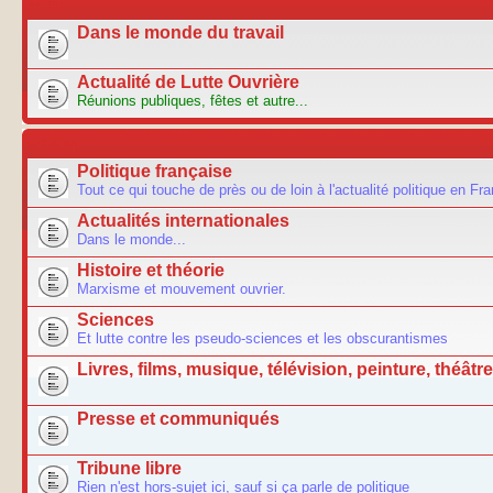
ACTU
Dans le monde du travail
Actualité de Lutte Ouvrière
Réunions publiques, fêtes et autre...
FORUM
Politique française
Tout ce qui touche de près ou de loin à l'actualité politique en Fr
Actualités internationales
Dans le monde...
Histoire et théorie
Marxisme et mouvement ouvrier.
Sciences
Et lutte contre les pseudo-sciences et les obscurantismes
Livres, films, musique, télévision, peinture, théâtre.
Presse et communiqués
Tribune libre
Rien n'est hors-sujet ici, sauf si ça parle de politique