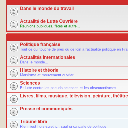
ACTU
Dans le monde du travail
Actualité de Lutte Ouvrière
Réunions publiques, fêtes et autre...
FORUM
Politique française
Tout ce qui touche de près ou de loin à l'actualité politique en Fr
Actualités internationales
Dans le monde...
Histoire et théorie
Marxisme et mouvement ouvrier.
Sciences
Et lutte contre les pseudo-sciences et les obscurantismes
Livres, films, musique, télévision, peinture, théâtre.
Presse et communiqués
Tribune libre
Rien n'est hors-sujet ici, sauf si ça parle de politique