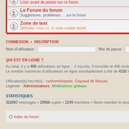
Lisez avant de poster sur ce forum
Le Forum du forum
Suggestions, problèmes ... sur le forum
Zone de test
Défoulez vous ici, si vous voulez tester
CONNEXION
•
INSCRIPTION
Nom d’utilisateur :
Mot de passe :
QUI EST EN LIGNE ?
Au total, il y a
408
utilisateurs en ligne :: 2 inscrits, 0 invisible et 406 in
Le nombre maximum d’utilisateurs en ligne simultanément a été de
4192
l
Utilisateur(s) inscrit(s) :
conformistepote
,
Gayraud de Mazars
Légende :
Administrateurs
,
Modérateurs globaux
STATISTIQUES
322067
messages •
29066
sujets •
2249
membres • Notre membre le plus
Index du forum