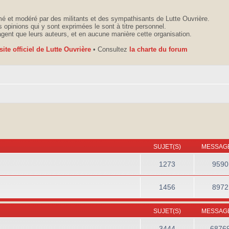
é et modéré par des militants et des sympathisants de Lutte Ouvrière.
 opinions qui y sont exprimées le sont à titre personnel.
agent que leurs auteurs, et en aucune manière cette organisation.
 site officiel de Lutte Ouvrière
• Consultez
la charte du forum
SUJET(S)
MESSAGE
1273
9590
1456
8972
SUJET(S)
MESSAGE
3444
6876