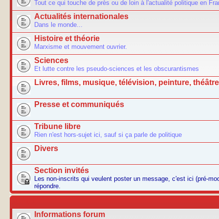
Tout ce qui touche de près ou de loin à l'actualité politique en Fr
Actualités internationales
Dans le monde...
Histoire et théorie
Marxisme et mouvement ouvrier.
Sciences
Et lutte contre les pseudo-sciences et les obscurantismes
Livres, films, musique, télévision, peinture, théâtre.
Presse et communiqués
Tribune libre
Rien n'est hors-sujet ici, sauf si ça parle de politique
Divers
Section invités
Les non-inscrits qui veulent poster un message, c'est ici (pré-m
répondre.
AUTRES
Informations forum