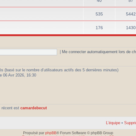
40
57
535
5442
176
1430
|
Me connecter automatiquement lors de ch
vités (basé sur le nombre d’utilisateurs actifs des 5 dernières minutes)
e 06 Avr 2026, 16:30
 récent est
camardebecut
L’équipe
•
Suppri
Propulsé par
phpBB
® Forum Software © phpBB Group