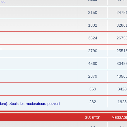
ance
2150
2478
1802
3286
3624
2675
..
2790
2551
4560
3049
2879
4056
369
3428
282
1928
odéré). Seuls les modérateurs peuvent
SUJET(S)
MESSAGE