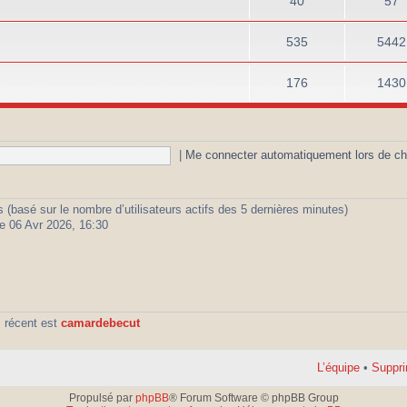
40
57
535
5442
176
1430
|
Me connecter automatiquement lors de ch
ités (basé sur le nombre d’utilisateurs actifs des 5 dernières minutes)
e 06 Avr 2026, 16:30
 récent est
camardebecut
L’équipe
•
Suppri
Propulsé par
phpBB
® Forum Software © phpBB Group