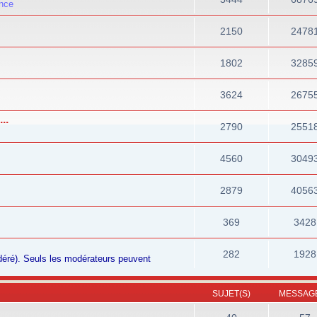
ance
2150
2478
1802
3285
3624
2675
..
2790
2551
4560
3049
2879
4056
369
3428
282
1928
odéré). Seuls les modérateurs peuvent
SUJET(S)
MESSAGE