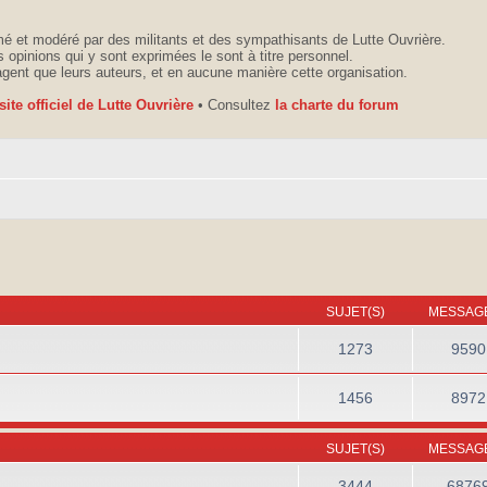
é et modéré par des militants et des sympathisants de Lutte Ouvrière.
 opinions qui y sont exprimées le sont à titre personnel.
agent que leurs auteurs, et en aucune manière cette organisation.
 site officiel de Lutte Ouvrière
• Consultez
la charte du forum
SUJET(S)
MESSAGE
1273
9590
1456
8972
SUJET(S)
MESSAGE
3444
6876