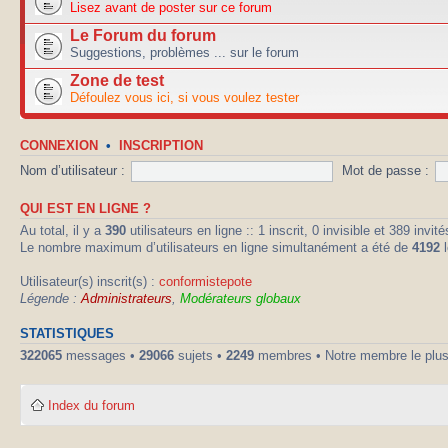
Lisez avant de poster sur ce forum
Le Forum du forum
Suggestions, problèmes ... sur le forum
Zone de test
Défoulez vous ici, si vous voulez tester
CONNEXION
•
INSCRIPTION
Nom d’utilisateur :
Mot de passe :
QUI EST EN LIGNE ?
Au total, il y a
390
utilisateurs en ligne :: 1 inscrit, 0 invisible et 389 inv
Le nombre maximum d’utilisateurs en ligne simultanément a été de
4192
l
Utilisateur(s) inscrit(s) :
conformistepote
Légende :
Administrateurs
,
Modérateurs globaux
STATISTIQUES
322065
messages •
29066
sujets •
2249
membres • Notre membre le plus
Index du forum