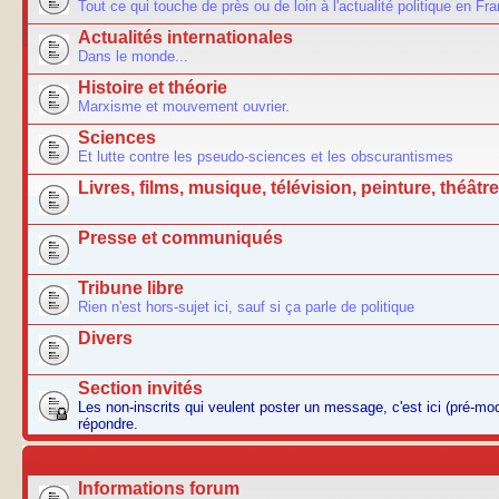
Tout ce qui touche de près ou de loin à l'actualité politique en Fr
Actualités internationales
Dans le monde...
Histoire et théorie
Marxisme et mouvement ouvrier.
Sciences
Et lutte contre les pseudo-sciences et les obscurantismes
Livres, films, musique, télévision, peinture, théâtre.
Presse et communiqués
Tribune libre
Rien n'est hors-sujet ici, sauf si ça parle de politique
Divers
Section invités
Les non-inscrits qui veulent poster un message, c'est ici (pré-m
répondre.
AUTRES
Informations forum