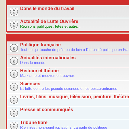
ACTU
Dans le monde du travail
Actualité de Lutte Ouvrière
Réunions publiques, fêtes et autre...
FORUM
Politique française
Tout ce qui touche de près ou de loin à l'actualité politique en Fr
Actualités internationales
Dans le monde...
Histoire et théorie
Marxisme et mouvement ouvrier.
Sciences
Et lutte contre les pseudo-sciences et les obscurantismes
Livres, films, musique, télévision, peinture, théâtre.
Presse et communiqués
Tribune libre
Rien n'est hors-sujet ici, sauf si ça parle de politique