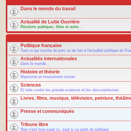
ACTU
Dans le monde du travail
Actualité de Lutte Ouvrière
Réunions publiques, fêtes et autre...
FORUM
Politique française
Tout ce qui touche de près ou de loin à l'actualité politique en Fr
Actualités internationales
Dans le monde...
Histoire et théorie
Marxisme et mouvement ouvrier.
Sciences
Et lutte contre les pseudo-sciences et les obscurantismes
Livres, films, musique, télévision, peinture, théâtre.
Presse et communiqués
Tribune libre
Rien n'est hors-sujet ici, sauf si ça parle de politique