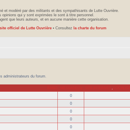
é et modéré par des militants et des sympathisants de Lutte Ouvrière.
 opinions qui y sont exprimées le sont à titre personnel.
agent que leurs auteurs, et en aucune manière cette organisation.
 site officiel de Lutte Ouvrière
• Consultez
la charte du forum
es administrateurs du forum.
RANG
MESSAGE(S)
SITE INTERNET
,
LOCALIS
0
0
0
0
0