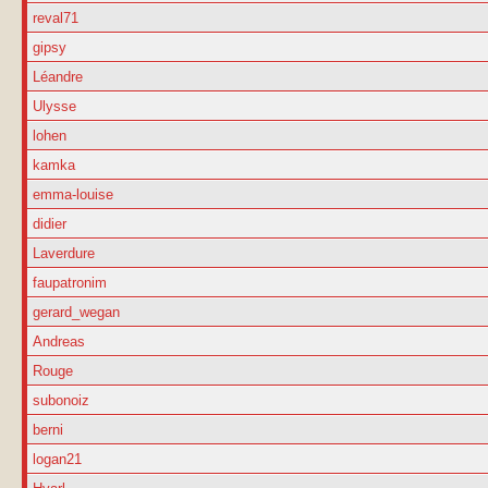
reval71
gipsy
Léandre
Ulysse
lohen
kamka
emma-louise
didier
Laverdure
faupatronim
gerard_wegan
Andreas
Rouge
subonoiz
berni
logan21