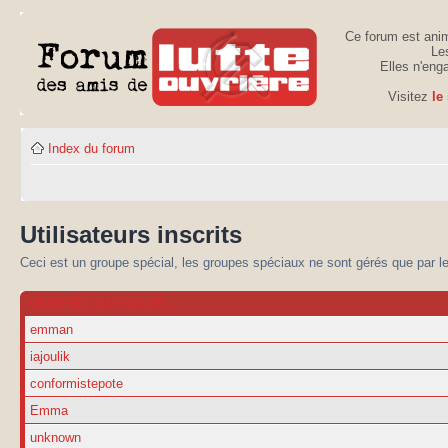
Ce forum est anim
Les
Elles n'eng
Visitez
le
Index du forum
Utilisateurs inscrits
Ceci est un groupe spécial, les groupes spéciaux ne sont gérés que par l
MEMBRES DU GROUPE
emman
iajoulik
conformistepote
Emma
unknown