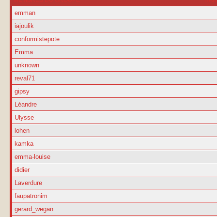
emman
iajoulik
conformistepote
Emma
unknown
reval71
gipsy
Léandre
Ulysse
lohen
kamka
emma-louise
didier
Laverdure
faupatronim
gerard_wegan