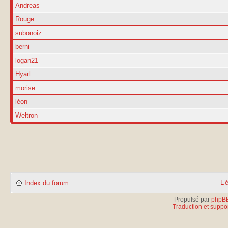
Andreas
Rouge
subonoiz
berni
logan21
Hyarl
morise
léon
Weltron
L’
Index du forum
Propulsé par
phpB
Traduction et suppor