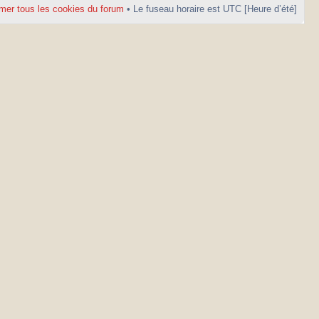
mer tous les cookies du forum
• Le fuseau horaire est UTC [Heure d’été]