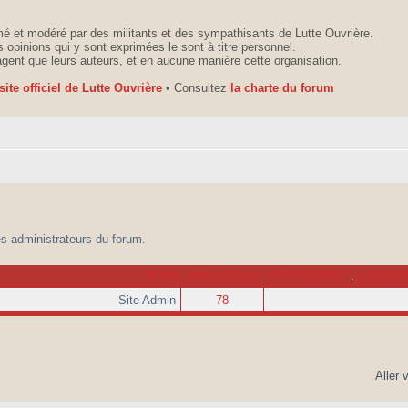
é et modéré par des militants et des sympathisants de Lutte Ouvrière.
 opinions qui y sont exprimées le sont à titre personnel.
agent que leurs auteurs, et en aucune manière cette organisation.
 site officiel de Lutte Ouvrière
• Consultez
la charte du forum
es administrateurs du forum.
RANG
MESSAGE(S)
SITE INTERNET
,
LOCALIS
Site Admin
78
Aller 