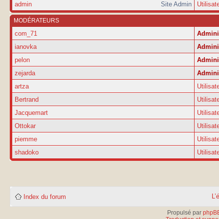
admin
Site Admin
Utilisat
MODÉRATEURS
com_71
Admini
ianovka
Admini
pelon
Admini
zejarda
Admini
artza
Utilisat
Bertrand
Utilisat
Jacquemart
Utilisat
Ottokar
Utilisat
piemme
Utilisat
shadoko
Utilisat
L’
Index du forum
Propulsé par
phpB