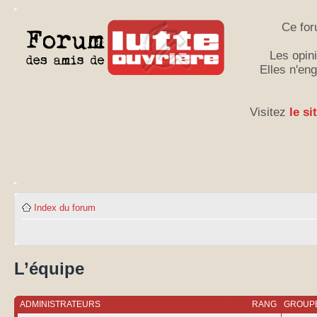
Ce for
Les opini
Elles n'en
Visitez
le si
Index du forum
L’équipe
ADMINISTRATEURS
RANG
GROUPE