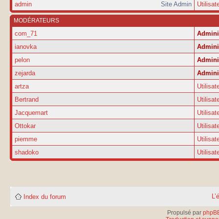
admin
Site Admin
Utilisat
MODÉRATEURS
com_71
Admini
ianovka
Admini
pelon
Admini
zejarda
Admini
artza
Utilisat
Bertrand
Utilisat
Jacquemart
Utilisat
Ottokar
Utilisat
piemme
Utilisat
shadoko
Utilisat
L’
Index du forum
Propulsé par
phpB