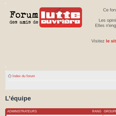
Ce for
Les opini
Elles n'en
Visitez
le si
Index du forum
L’équipe
ADMINISTRATEURS
RANG
GROUPE