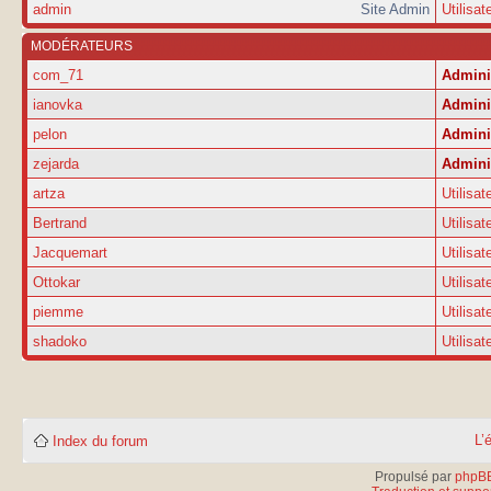
admin
Site Admin
Utilisat
MODÉRATEURS
com_71
Admini
ianovka
Admini
pelon
Admini
zejarda
Admini
artza
Utilisat
Bertrand
Utilisat
Jacquemart
Utilisat
Ottokar
Utilisat
piemme
Utilisat
shadoko
Utilisat
L’
Index du forum
Propulsé par
phpB