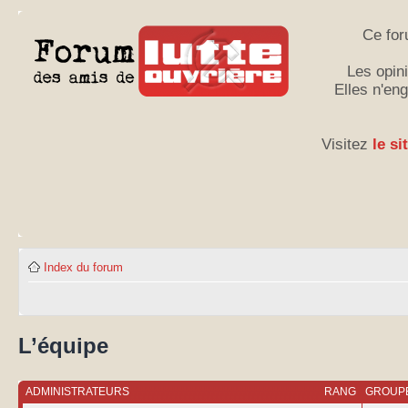
Ce for
Les opini
Elles n'en
Visitez
le si
Index du forum
L’équipe
ADMINISTRATEURS
RANG
GROUPE