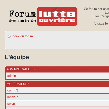
Ce forum est anim
Les
Elles n'eng
Visitez
le
Index du forum
L’équipe
ADMINISTRATEURS
admin
MODÉRATEURS
com_71
ianovka
pelon