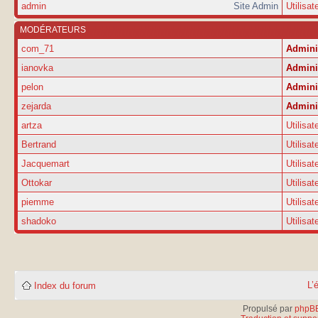
admin
Site Admin
Utilisat
MODÉRATEURS
com_71
Admini
ianovka
Admini
pelon
Admini
zejarda
Admini
artza
Utilisat
Bertrand
Utilisat
Jacquemart
Utilisat
Ottokar
Utilisat
piemme
Utilisat
shadoko
Utilisat
L’
Index du forum
Propulsé par
phpB