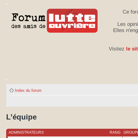
Ce for
Les opini
Elles n'en
Visitez
le si
Index du forum
L’équipe
ADMINISTRATEURS
RANG
GROUPE