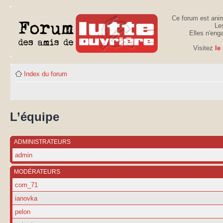
Ce forum est anim
Les
Elles n'eng
Visitez
le
Index du forum
L’équipe
ADMINISTRATEURS
admin
MODÉRATEURS
com_71
ianovka
pelon