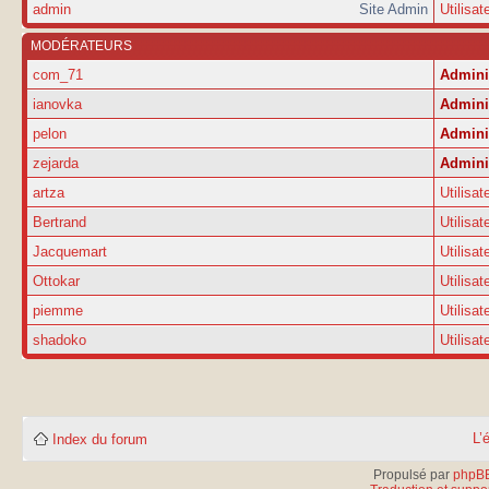
admin
Site Admin
Utilisat
MODÉRATEURS
com_71
Admini
ianovka
Admini
pelon
Admini
zejarda
Admini
artza
Utilisat
Bertrand
Utilisat
Jacquemart
Utilisat
Ottokar
Utilisat
piemme
Utilisat
shadoko
Utilisat
L’
Index du forum
Propulsé par
phpB