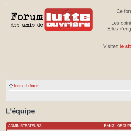
Ce for
Les opini
Elles n'en
Visitez
le si
Index du forum
L’équipe
ADMINISTRATEURS
RANG
GROUPE