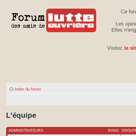
Ce for
Les opini
Elles n'en
Visitez
le si
Index du forum
L’équipe
ADMINISTRATEURS
RANG
GROUPE