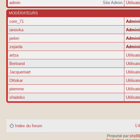
admin
Site Admin
Utilisat
MODÉRATEURS
com_71
Admini
ianovka
Admini
pelon
Admini
zejarda
Admini
artza
Utilisat
Bertrand
Utilisat
Jacquemart
Utilisat
Ottokar
Utilisat
piemme
Utilisat
shadoko
Utilisat
L’
Index du forum
Propulsé par
phpB