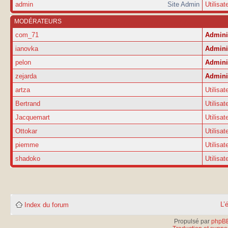
admin
Site Admin
Utilisat
MODÉRATEURS
com_71
Admini
ianovka
Admini
pelon
Admini
zejarda
Admini
artza
Utilisat
Bertrand
Utilisat
Jacquemart
Utilisat
Ottokar
Utilisat
piemme
Utilisat
shadoko
Utilisat
L’
Index du forum
Propulsé par
phpB