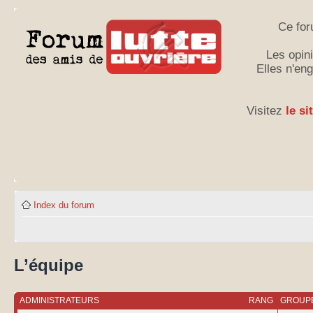
Ce for
Les opini
Elles n'en
Visitez
le si
Index du forum
L’équipe
ADMINISTRATEURS
RANG
GROUPE