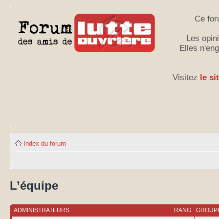
Ce for
Les opini
Elles n'en
Visitez
le si
Index du forum
L’équipe
ADMINISTRATEURS
RANG
GROUPE