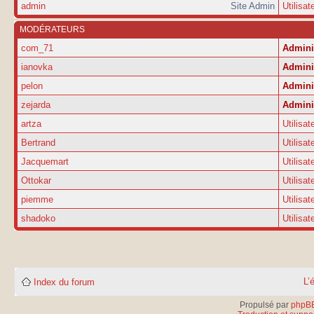
admin
Site Admin
Utilisat
MODÉRATEURS
com_71
Admini
ianovka
Admini
pelon
Admini
zejarda
Admini
artza
Utilisat
Bertrand
Utilisat
Jacquemart
Utilisat
Ottokar
Utilisat
piemme
Utilisat
shadoko
Utilisat
L’
Index du forum
Propulsé par
phpB