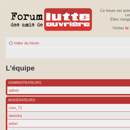
Ce forum est anim
Les
Elles n'eng
Visitez
le
Index du forum
L’équipe
ADMINISTRATEURS
admin
MODÉRATEURS
com_71
ianovka
pelon