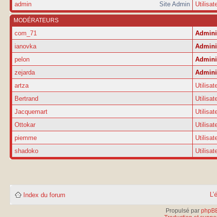
admin
Site Admin
Utilisat
MODÉRATEURS
com_71
Admini
ianovka
Admini
pelon
Admini
zejarda
Admini
artza
Utilisat
Bertrand
Utilisat
Jacquemart
Utilisat
Ottokar
Utilisat
piemme
Utilisat
shadoko
Utilisat
L’
Index du forum
Propulsé par
phpB