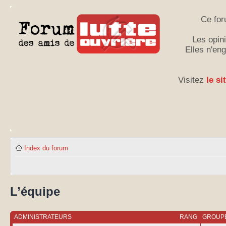
Ce for
Les opini
Elles n'en
Visitez
le si
Index du forum
L’équipe
ADMINISTRATEURS
RANG
GROUPE