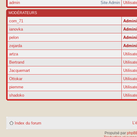
admin
Site Admin
Utilisat
MODÉRATEURS
com_71
Admini
ianovka
Admini
pelon
Admini
zejarda
Admini
artza
Utilisat
Bertrand
Utilisat
Jacquemart
Utilisat
Ottokar
Utilisat
piemme
Utilisat
shadoko
Utilisat
L’
Index du forum
Propulsé par
phpB