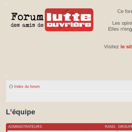
Ce for
Les opini
Elles n'en
Visitez
le si
Index du forum
L’équipe
ADMINISTRATEURS
RANG
GROUPE