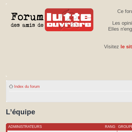
Ce for
Les opini
Elles n'en
Visitez
le si
Index du forum
L’équipe
ADMINISTRATEURS
RANG
GROUPE