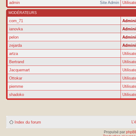
admin
Site Admin
Utilisat
MODÉRATEURS
com_71
Admini
ianovka
Admini
pelon
Admini
zejarda
Admini
artza
Utilisat
Bertrand
Utilisat
Jacquemart
Utilisat
Ottokar
Utilisat
piemme
Utilisat
shadoko
Utilisat
L’
Index du forum
Propulsé par
phpB