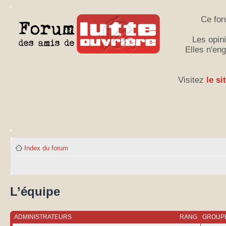
Ce for
Les opini
Elles n'en
Visitez
le si
Index du forum
L’équipe
ADMINISTRATEURS
RANG
GROUPE