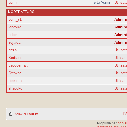
admin
Site Admin
Utilisat
MODÉRATEURS
com_71
Admini
ianovka
Admini
pelon
Admini
zejarda
Admini
artza
Utilisat
Bertrand
Utilisat
Jacquemart
Utilisat
Ottokar
Utilisat
piemme
Utilisat
shadoko
Utilisat
L’
Index du forum
Propulsé par
phpB