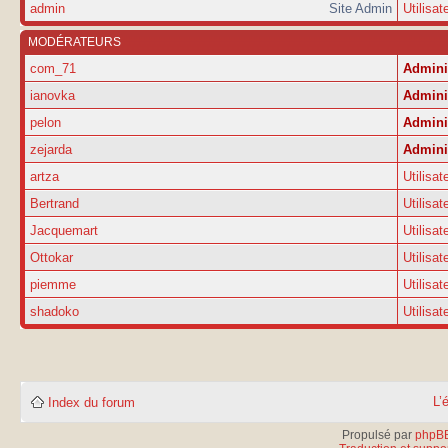
admin
Site Admin
Utilisat
MODÉRATEURS
com_71
Admini
ianovka
Admini
pelon
Admini
zejarda
Admini
artza
Utilisat
Bertrand
Utilisat
Jacquemart
Utilisat
Ottokar
Utilisat
piemme
Utilisat
shadoko
Utilisat
L’
Index du forum
Propulsé par
phpB