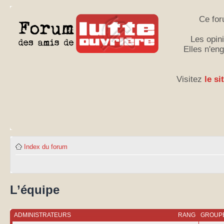
Ce for
Les opini
Elles n'en
Visitez
le si
Index du forum
L’équipe
ADMINISTRATEURS
RANG
GROUPE