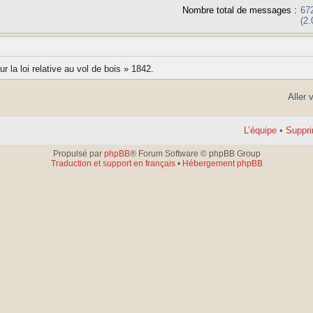
Nombre total de messages :
67
(2
 la loi relative au vol de bois » 1842.
Aller 
L’équipe
•
Suppri
Propulsé par
phpBB
® Forum Software © phpBB Group
Traduction et support en français
•
Hébergement phpBB