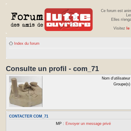
Ce forum est anim
Les
Elles n'eng
Visitez
le
Index du forum
Consulte un profil - com_71
Nom d’utilisateur 
Groupe(s) 
CONTACTER COM_71
MP :
Envoyer un message privé