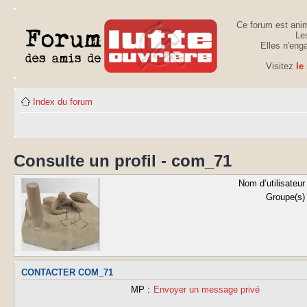
Ce forum est anim
Les
Elles n'eng
Visitez
le
Index du forum
Consulte un profil - com_71
Nom d’utilisateur 
Groupe(s) 
CONTACTER COM_71
MP :
Envoyer un message privé