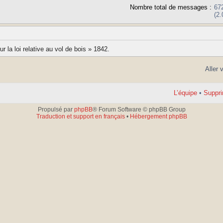
Nombre total de messages :
67
(2
 la loi relative au vol de bois » 1842.
Aller 
L’équipe
•
Suppri
Propulsé par
phpBB
® Forum Software © phpBB Group
Traduction et support en français
•
Hébergement phpBB