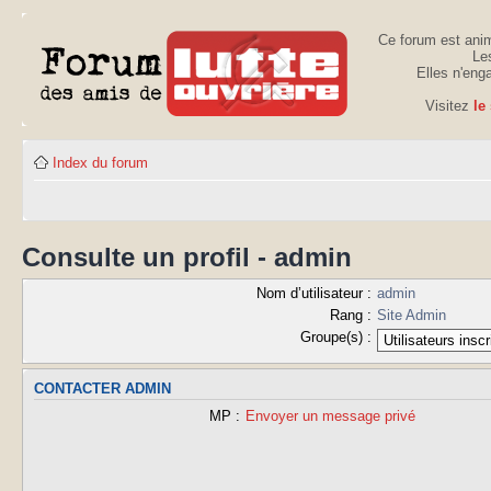
Ce forum est anim
Les
Elles n'eng
Visitez
le
Index du forum
Consulte un profil - admin
Nom d’utilisateur :
admin
Rang :
Site Admin
Groupe(s) :
CONTACTER ADMIN
MP :
Envoyer un message privé