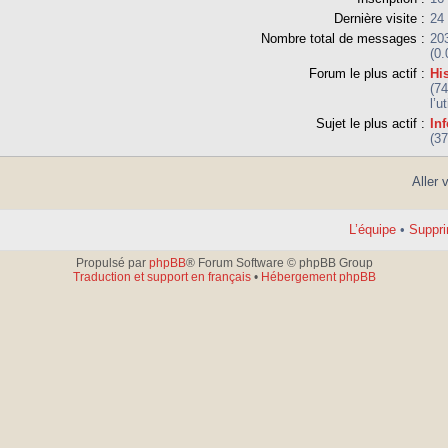
Dernière visite :
24
Nombre total de messages :
20
(0
Forum le plus actif :
His
(7
l’u
Sujet le plus actif :
In
(3
Aller 
L’équipe
•
Suppri
Propulsé par
phpBB
® Forum Software © phpBB Group
Traduction et support en français
•
Hébergement phpBB