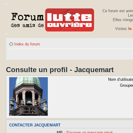
Ce forum est anim
Les
Elles n'eng
Visitez
le
Index du forum
Consulte un profil - Jacquemart
Nom d’utilisate
Groupe(
CONTACTER JACQUEMART
MP :
Envoyer un message privé